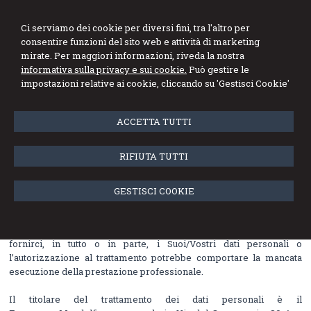
Dott. Francesco
Ci serviamo dei cookie per diversi fini, tra l'altro per
Mandolfino
consentire funzioni del sito web e attività di marketing
mirate. Per maggiori informazioni, riveda la nostra
Esperto Contabile - Revisore dei Conti
informativa sulla privacy e sui cookie.
Può gestire le
impostazioni relative ai cookie, cliccando su 'Gestisci Cookie'
Menu
ACCETTA TUTTI
INFORMATIVA SULLA PRIVACY (D.Lgs.
n. 196/2003)
RIFIUTA TUTTI
Il trattamento di tali dati personali può essere effettuato su supporti
cartacei ed anche con l’ausilio di strumenti elettronici, con modalità
GESTISCI COOKIE
idonee a garantire la sicurezza e riservatezza dei dati.
Il conferimento dei dati è facoltativo, tuttavia l’eventuale rifiuto a
fornirci, in tutto o in parte, i Suoi/Vostri dati personali o
l’autorizzazione al trattamento potrebbe comportare la mancata
esecuzione della prestazione professionale.
Il titolare del trattamento dei dati personali è il