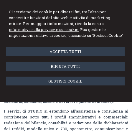
Dott. Francesco
Ci serviamo dei cookie per diversi fini, tra l'altro per
Mandolfino
consentire funzioni del sito web e attività di marketing
mirate. Per maggiori informazioni, riveda la nostra
Esperto Contabile - Revisore dei Conti
informativa sulla privacy e sui cookie.
Può gestire le
impostazioni relative ai cookie, cliccando su 'Gestisci Cookie'
Menu
ACCETTA TUTTI
Lo studio
RIFIUTA TUTTI
Lo STUDIO MANDOLFINO svolge la sua attività professionale oltre
da 40 anni prima con Domenico, poi con Filippo, ora con
Francesco. Nel tempo, ha costantemente garantito alla propria
GESTISCI COOKIE
clientela disponibilità, assistenza e preparazione.
Lo STUDIO opera professionalmente nella consulenza aziendale,
societaria, contabile, fiscale e del lavoro (anche domestico).
I servizi di STUDIO si estendono all’assistenza e consulenza al
contribuente sotto tutti i profili amministrativi e commerciali:
redazione del bilancio, contabilità e redazione delle dichiarazioni
dei redditi, modello unico e 730, spesometro, comunicazione e